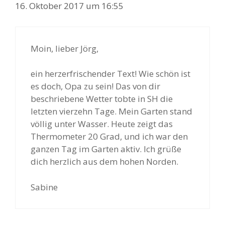
16. Oktober 2017 um 16:55
a
v
i
g
Moin, lieber Jörg,
a
t
ein herzerfrischender Text! Wie schön ist
i
es doch, Opa zu sein! Das von dir
o
beschriebene Wetter tobte in SH die
n
letzten vierzehn Tage. Mein Garten stand
völlig unter Wasser. Heute zeigt das
Thermometer 20 Grad, und ich war den
ganzen Tag im Garten aktiv. Ich grüße
dich herzlich aus dem hohen Norden.
Sabine