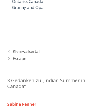
Ontario, Canada!
Granny and Opa
B
Kleinwalsertal
e
Escape
i
t
r
3 Gedanken zu „Indian Summer in
a
Canada“
g
s
-
Sabine Fenner
N