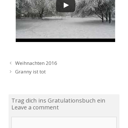
B
Weihnachten 2016
e
Granny ist tot
i
t
r
a
Trag dich ins Gratulationsbuch ein
g
Leave a comment
s
-
K
N
o