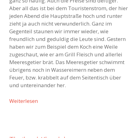
ganz so häufig. Auch die Preise sind deftiger.
Aber all das ist bei dem Touristenstrom, der hier
jeden Abend die Hauptstraße hoch und runter
zieht ja auch nicht verwunderlich. Ganz im
Gegenteil staunen wir immer wieder, wie
freundlich und geduldig die Leute sind. Gestern
haben wir zum Beispiel dem Koch eine Weile
zugeschaut, wie er am Grill Fleisch und allerlei
Meeresgetier brät. Das Meeresgetier schwimmt
übrigens noch in Wassereimern neben dem
Feuer, bzw. krabbelt auf dem Seitentisch über
und untereinander her.
Weiterlesen
T
h
a
i
l