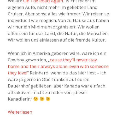
We are
On The Road Again
. Nicht mehr im
eigenen Auto, nicht mehr im geliebten Land
Cruiser. Aber sonst alles wie immer: Wir reisen so
individuell wie möglich. Von zu Hause aus haben
wir nur ein Minimum organisiert. Wir wollen
offen sein für das Land, die Natur, die Menschen.
Wir wollen uns einlassen auf die fremde Kultur.
Wenn ich in Amerika geboren wäre, wäre ich ein
Cowboy geworden, „
cause they’ll never stay
home and their always alone, even with someone
they love!
“ Reinhard, wenn du das hier liest – ich
wäre ja gerne in Oberfranken auf euren
Bauernhof geblieben, aber Kanada war einfach
attraktiver – nicht zu reden von „dieser
Kanadierin“
Weiterlesen
T