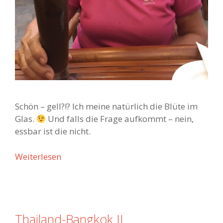
Schön – gell?!? Ich meine natürlich die Blüte im
Glas.
Und falls die Frage aufkommt – nein,
essbar ist die nicht.
Weiterlesen
T
h
a
i
l
Thailand-Bangkok II
a