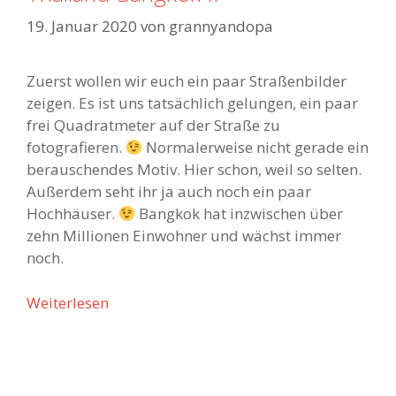
n
19. Januar 2020
von
grannyandopa
d
-
K
Zuerst wollen wir euch ein paar Straßenbilder
h
zeigen. Es ist uns tatsächlich gelungen, ein paar
a
frei Quadratmeter auf der Straße zu
o
fotografieren.
Normalerweise nicht gerade ein
l
berauschendes Motiv. Hier schon, weil so selten.
a
Außerdem seht ihr ja auch noch ein paar
k
Hochhäuser.
Bangkok hat inzwischen über
zehn Millionen Einwohner und wächst immer
noch.
Weiterlesen
T
h
a
i
l