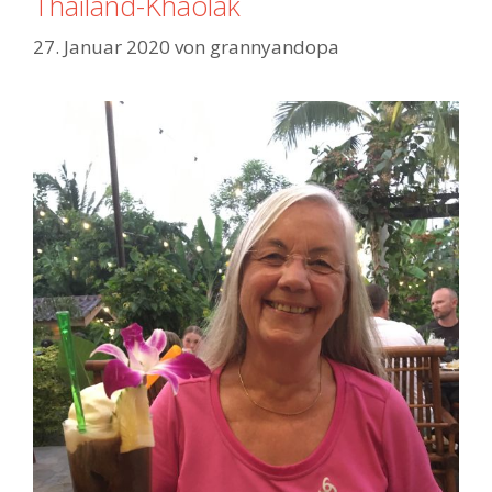
Thailand-Khaolak
a
n
27. Januar 2020
von
grannyandopa
d
-
A
o
N
a
n
g