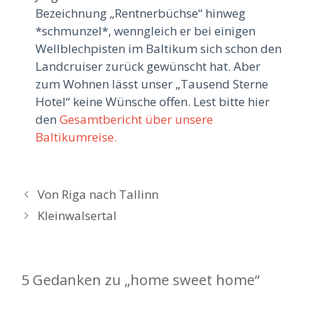
Bezeichnung „Rentnerbüchse“ hinweg
*schmunzel*, wenngleich er bei einigen
Wellblechpisten im Baltikum sich schon den
Landcruiser zurück gewünscht hat. Aber
zum Wohnen lässt unser „Tausend Sterne
Hotel“ keine Wünsche offen. Lest bitte hier
den
Gesamtbericht über unsere
Baltikumreise.
B
Von Riga nach Tallinn
e
Kleinwalsertal
i
t
r
5 Gedanken zu „home sweet home“
a
g
s