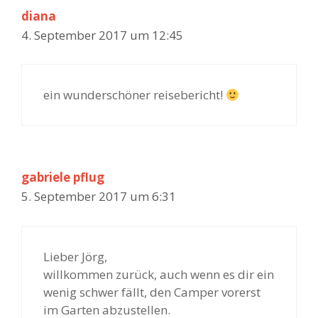
diana
-
N
4. September 2017 um 12:45
a
v
i
ein wunderschöner reisebericht!
g
a
t
i
o
gabriele pflug
n
5. September 2017 um 6:31
Lieber Jörg,
willkommen zurück, auch wenn es dir ein
wenig schwer fällt, den Camper vorerst
im Garten abzustellen.