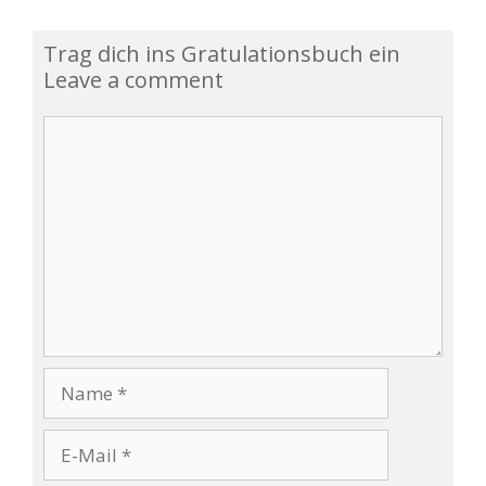
Trag dich ins Gratulationsbuch ein
Leave a comment
K
o
m
m
e
n
t
a
r
N
a
m
E
e
-